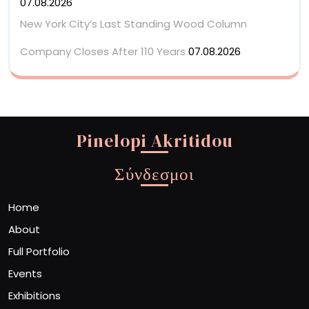
07.08.2026
New York City’s Last Standing Wood Column
Company Closes After 110 Years
07.08.2026
Pinelopi Akritidou
Σύνδεσμοι
Home
About
Full Portfolio
Events
Exhibitions