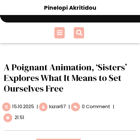
Skip
Pinelopi Akritidou
to
content
Open
Menu
A Poignant Animation, ‘Sisters’
Explores What It Means to Set
Ourselves Free
15.10.2025
A
15.10.2025
|
lazar67
|
0 Comment
|
Poignant
21:51
Animation,
‘Sisters’
Explores
What